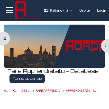
Vai al contenuto principale
Italiano ‎(it)‎
Ospite
Login
Pannello laterale
Apri indice del corso
Ap
Fare Apprendistato - Database
Torna al corso
HOME
CORSI
OSSERVATORI
FARE APPRENDISTATO - DATABASE
APPRENDISTATO - NORMATIVA NAZIONALE