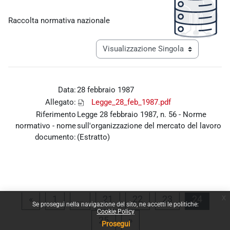
Aggregazione dei criteri
Raccolta normativa nazionale
Navigazione terziaria modalità visualiz
Data:
28 febbraio 1987
Allegato:
Legge_28_feb_1987.pdf
Riferimento
Legge 28 febbraio 1987, n. 56 - Norme
normativo - nome
sull'organizzazione del mercato del lavoro
documento:
(Estratto)
x
Pagina precedente
Pagina 1
Pagina 21
Pagina 22
Pagina 23
Pagina
«
1
…
21
22
23
24
Se prosegui nella navigazione del sito, ne accetti le politiche:
Cookie Policy
Pagina 25
Pagina successiva
25
»
Prosegui