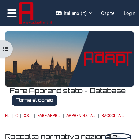
Vai al contenuto principale
Italiano ‎(it)‎
Ospite
Login
Pannello laterale
Apri indice del corso
Fare Apprendistato - Database
Torna al corso
HOME
CORSI
OSSERVATORI
FARE APPRENDISTATO - DATABASE
APPRENDISTATO - NORMATIVA NAZIONALE
RACCOLTA NORMATIVA NAZIONALE
Raccolta normativa nazionale