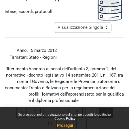
Aggregazione dei criteri
Intese, accordi, protocolli
Navigazione terziaria modalità visualiz
Anno:
15 marzo 2012
Firmatari:
Stato - Regioni
Riferimento
Accordo ai sensi dell'articolo 3, comma 2, del
normativo -
decreto legislativo 14 settembre 2011, n . 167, tra
nome
il Governo, le Regioni e le Province autonome di
documento:
Trento e Bolzano per la regolamentazione dei
profili formativi dell'apprendistato per la qualifica
e il diploma professionale
x
Pagina precedente
Pagina 1
Pagina 7
Pagina 8
Pagina 9
Pagina 
«
1
…
7
8
9
10
Allegato:
Accordo_15_marzo_2012.pdf
Se prosegui nella navigazione del sito, ne accetti le politiche:
Cookie Policy
Pagina 11
Pagina 12
Pagina successiva
11
12
»
Prosegui