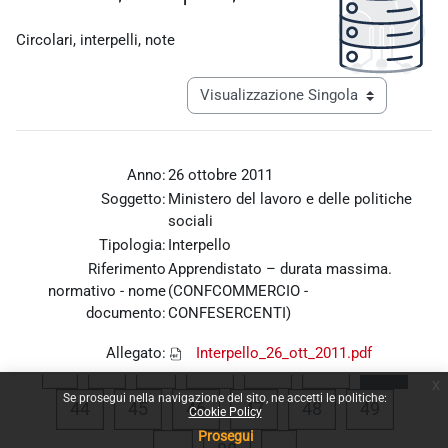
Aggregazione dei criteri
Circolari, interpelli, note
Navigazione terziaria modalità visualiz
Anno:
26 ottobre 2011
Soggetto:
Ministero del lavoro e delle politiche
sociali
Tipologia:
Interpello
Riferimento
Apprendistato – durata massima.
normativo - nome
(CONFCOMMERCIO -
documento:
CONFESERCENTI)
Allegato:
Interpello_26_ott_2011.pdf
Pagina precedente
Pagina 1
Pagina 40
Pagina 41
Pagina 42
Pagina
«
1
…
40
41
42
43
x
Se prosegui nella navigazione del sito, ne accetti le politiche:
Pagina 44
Pagina 45
Pagina 46
Pagina 47
Pagina 48
Pagina 
44
45
46
47
48
49
Cookie Policy
Prosegui