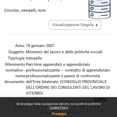
Aggregazione dei criteri
Circolari, interpelli, note
Navigazione terziaria modalità visualiz
Anno:
18 gennaio 2007
Soggetto:
Ministero del lavoro e delle politiche sociali
Tipologia:
Interpello
Riferimento
Part-time apprendisti e apprendistato
normativo -
professionalizzante – contratto di apprendistato
nome
professionalizzante e parere di conformità
documento:
dell’Ente bilaterale. (CONSIGLIO PROVINCIALE
DELL'ORDINE DEI CONSULENTI DEL LAVORO DI
VITERBO)
Pagina precedente
Pagina 1
Pagina 65
Pagina 66
Pagina 67
Pagina
«
1
…
65
66
67
68
x
Allegato:
Interpello_18_gennaio_2007.pdf
Se prosegui nella navigazione del sito, ne accetti le politiche:
Pagina 69
Pagina 70
Pagina 71
Pagina 72
Pagina 73
Pagina 
69
70
71
72
73
74
Cookie Policy
Prosegui