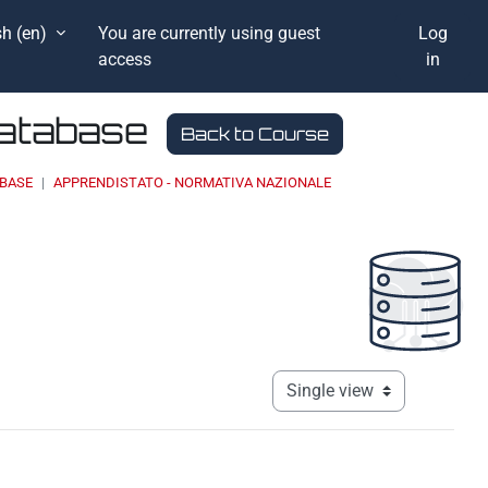
h ‎(en)‎
You are currently using guest
Log
access
in
Database
Back to Course
ABASE
APPRENDISTATO - NORMATIVA NAZIONALE
View mode tertiary navigati