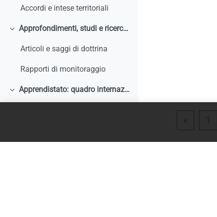
Accordi e intese territoriali
Approfondimenti, studi e ricerche
Collapse
Articoli e saggi di dottrina
Rapporti di monitoraggio
Apprendistato: quadro internazionale e comparato
Collapse
Articoli e saggi di dottrina
Previou
P
«
1
Rapporti di monitoraggio, studi, ricerche, report internazionali
Normativa comparata
Analisi storiche ed economiche sulle origini dell'apprendistato e le sue trasformazioni
Tirocini
Collapse
Documentazione comunitaria