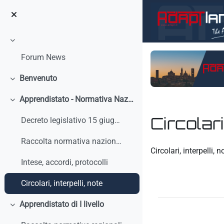
Skip to main content
Collapse
Forum News
Benvenuto
Collapse
Apprendistato - Normativa Nazionale
Collapse
Circolari
Decreto legislativo 15 giugno 2015, n. 81 - Discip...
Raccolta normativa nazionale
Completion requirem
Circolari, interpelli, n
Intese, accordi, protocolli
Circolari, interpelli, note
Apprendistato di I livello
Collapse