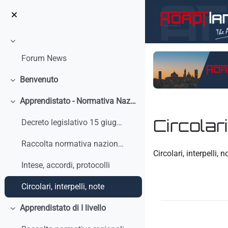
Vai al contenuto principale
Minimizza
Forum News
Benvenuto
Minimizza
Apprendistato - Normativa Nazionale
Minimizza
Circolari
Decreto legislativo 15 giugno 2015, n. 81 - Discip...
Raccolta normativa nazionale
Aggregazione dei crit
Circolari, interpelli, n
Intese, accordi, protocolli
Circolari, interpelli, note
Apprendistato di I livello
Minimizza