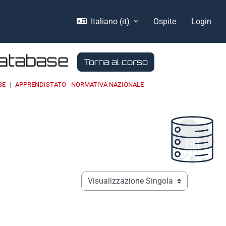
Italiano ‎(it)‎
Ospite
Login
Database
Torna al corso
SE
APPRENDISTATO - NORMATIVA NAZIONALE
Navigazione terziaria modalità visualizz