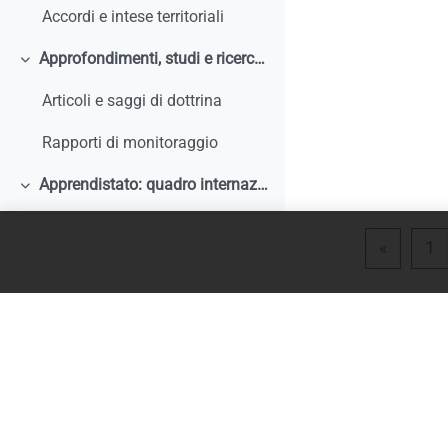
Accordi e intese territoriali
Approfondimenti, studi e ricerche
Minimizza
Articoli e saggi di dottrina
Rapporti di monitoraggio
Apprendistato: quadro internazionale e comparato
Minimizza
Articoli e saggi di dottrina
Pagina 
P
«
1
Rapporti di monitoraggio, studi, ricerche, report internazionali
Normativa comparata
Analisi storiche ed economiche sulle origini dell'apprendistato e le sue trasformazioni
Tirocini
Minimizza
Documentazione comunitaria