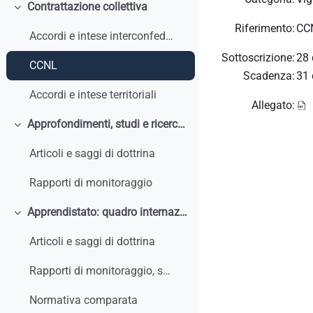
Contrattazione collettiva
Colapsar
Riferimento:
CCN
Accordi e intese interconfederali
Sottoscrizione:
28 
CCNL
Scadenza:
31 
Accordi e intese territoriali
Allegato:
Approfondimenti, studi e ricerche
Colapsar
Articoli e saggi di dottrina
Rapporti di monitoraggio
Apprendistato: quadro internazionale e comparato
Colapsar
Articoli e saggi di dottrina
Rapporti di monitoraggio, studi, ricerche, report internazionali
Normativa comparata