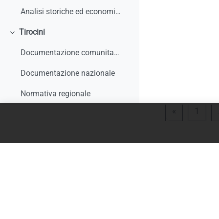
Analisi storiche ed economiche sulle origini dell'apprendistato e le sue trasformazioni
Tirocini
Colapsar
Documentazione comunitaria
Documentazione nazionale
Normativa regionale
Página ante
Pági
«
1
Giurisprudenza e interpelli
Rapporti di monitoraggio, studi, ricerche, report