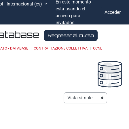
En este momento
l - Internacional ‎(es)‎
está usando el
Acceder
acceso para
invitados
Database
Regresar al curso
ATO - DATABASE
CONTRATTAZIONE COLLETTIVA
CCNL
Ver modo de navegación terciar