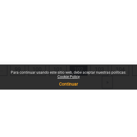
rior
na 1
Página 99
Página 100
Página 101
Página 102
Página 103
Pági
…
99
100
101
102
103
104
Para continuar usando este sitio web, debe aceptar nuestras políticas:
Cookie Policy
Siguiente p
»
Continuar