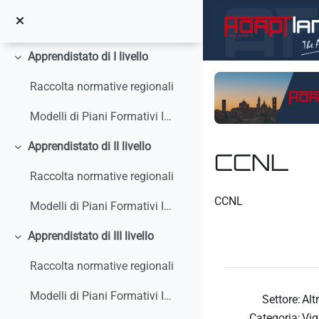
Salta al contenido principal
Circolari, interpelli, note
Apprendistato di I livello
Colapsar
Raccolta normative regionali
Modelli di Piani Formativi Individuali
Apprendistato di II livello
Colapsar
CCNL
Raccolta normative regionali
Requisitos de finaliz
CCNL
Modelli di Piani Formativi Individuali
Apprendistato di III livello
Colapsar
Raccolta normative regionali
Modelli di Piani Formativi Individuali
Settore:
Alt
Categoria:
Vig