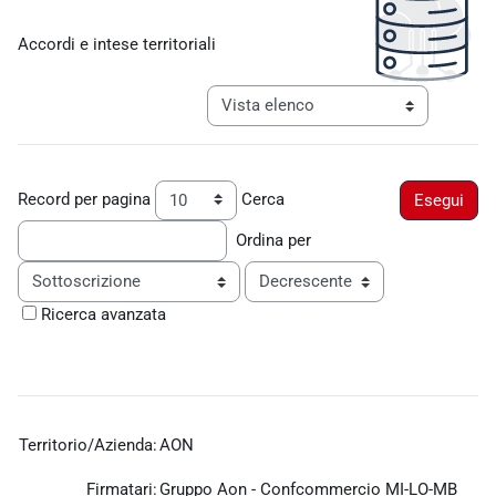
Aggregazione dei criteri
Accordi e intese territoriali
Navigazione terziaria modalità visualiz
Record per pagina
Cerca
Ordina per
Ordine
Ricerca avanzata
Territorio/Azienda:
AON
Firmatari:
Gruppo Aon -
Confcommercio MI-LO-MB