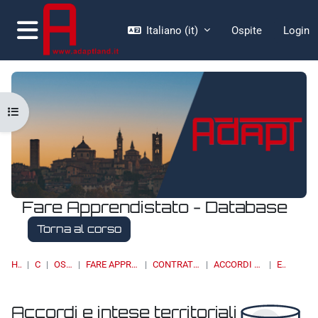
Vai al contenuto principale
Italiano ‎(it)‎
Ospite
Login
Pannello laterale
Apri indice del corso
Fare Apprendistato - Database
Torna al corso
HOME
CORSI
OSSERVATORI
FARE APPRENDISTATO - DATABASE
CONTRATTAZIONE COLLETTIVA
ACCORDI E INTESE TERRITORIALI
ELENCO
Accordi e intese territoriali