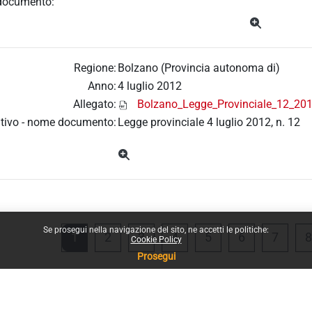
documento:
Regione:
Bolzano (Provincia autonoma di)
Anno:
4 luglio 2012
Allegato:
Bolzano_Legge_Provinciale_12_201
tivo - nome documento:
Legge provinciale 4 luglio 2012, n. 12
Se prosegui nella navigazione del sito, ne accetti le politiche:
Pagina 1
Pagina 2
Pagina 3
Pagina 4
Pagina 5
Pagina 6
Pagin
1
2
3
4
5
6
7
8
Cookie Policy
Prosegui