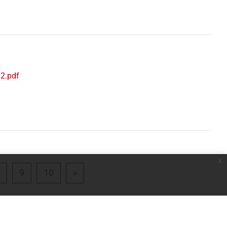
2.pdf
x
a 7
Pagina 8
Pagina 9
Pagina 10
Pagina successiva
9
10
»