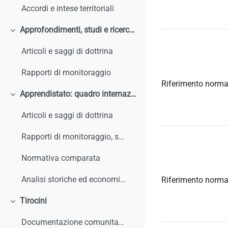
Accordi e intese territoriali
Approfondimenti, studi e ricerche
Minimizza
Articoli e saggi di dottrina
Rapporti di monitoraggio
Riferimento norma
Apprendistato: quadro internazionale e comparato
Minimizza
Articoli e saggi di dottrina
Rapporti di monitoraggio, studi, ricerche, report internazionali
Normativa comparata
Analisi storiche ed economiche sulle origini dell'apprendistato e le sue trasformazioni
Riferimento norma
Tirocini
Minimizza
Documentazione comunitaria