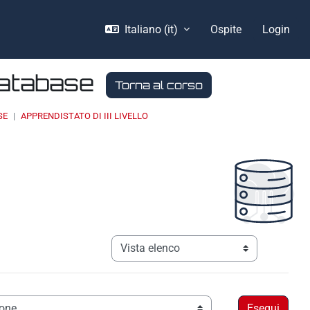
Italiano ‎(it)‎
Ospite
Login
Database
Torna al corso
SE
APPRENDISTATO DI III LIVELLO
Navigazione terziaria modalità visualizz
Ordine