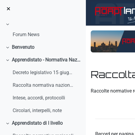
Vai al contenuto principale
Minimizza
Forum News
Benvenuto
Minimizza
Apprendistato - Normativa Nazionale
Minimizza
Raccolta
Decreto legislativo 15 giugno 2015, n. 81 - Discip...
Raccolta normativa nazionale
Aggregazione dei crit
Raccolte normative r
Intese, accordi, protocolli
Circolari, interpelli, note
Apprendistato di I livello
Minimizza
Record per pagina