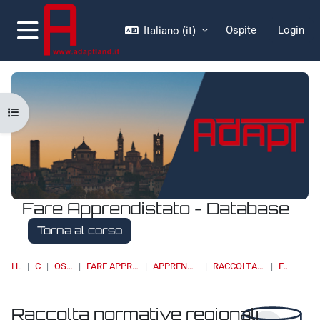
Vai al contenuto principale
Ospite
Login
Italiano ‎(it)‎
Pannello laterale
Apri indice del corso
Fare Apprendistato - Database
Torna al corso
HOME
CORSI
OSSERVATORI
FARE APPRENDISTATO - DATABASE
APPRENDISTATO DI III LIVELLO
RACCOLTA NORMATIVE REGIONALI
ELENCO
Raccolta normative regionali