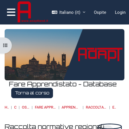
Vai al contenuto principale
Italiano ‎(it)‎
Ospite
Login
Pannello laterale
Apri indice del corso
Fare Apprendistato - Database
Torna al corso
HOME
CORSI
OSSERVATORI
FARE APPRENDISTATO - DATABASE
APPRENDISTATO DI III LIVELLO
RACCOLTA NORMATIVE REGIONALI
ELENCO
Raccolta normative regionali