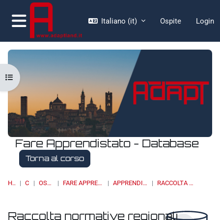
Vai al contenuto principale
Italiano ‎(it)‎
Ospite
Login
Pannello laterale
Apri indice del corso
Fare Apprendistato - Database
Torna al corso
HOME
CORSI
OSSERVATORI
FARE APPRENDISTATO - DATABASE
APPRENDISTATO DI II LIVELLO
RACCOLTA NORMATIVE REGIONALI
Raccolta normative regionali