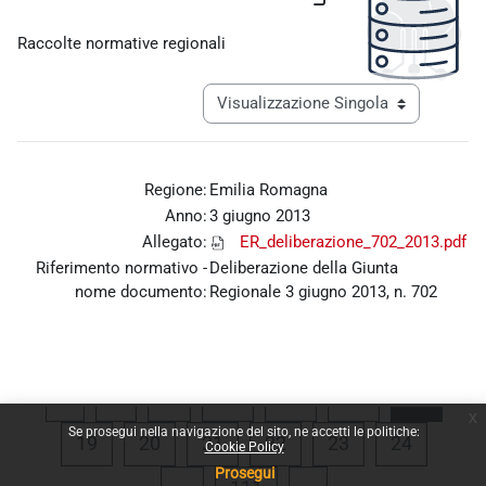
Aggregazione dei criteri
Raccolte normative regionali
Navigazione terziaria modalità visualiz
Regione:
Emilia Romagna
Anno:
3 giugno 2013
Allegato:
ER_deliberazione_702_2013.pdf
Riferimento normativo -
Deliberazione della Giunta
nome documento:
Regionale 3 giugno 2013, n. 702
Pagina precedente
Pagina 1
Pagina 15
Pagina 16
Pagina 17
Pagina
«
1
…
15
16
17
18
x
Se prosegui nella navigazione del sito, ne accetti le politiche:
Pagina 19
Pagina 20
Pagina 21
Pagina 22
Pagina 23
Pagina 
19
20
21
22
23
24
Cookie Policy
Prosegui