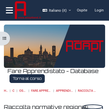
Vai al contenuto principale
Ospite
Login
Italiano ‎(it)‎
Pannello laterale
Apri indice del corso
Fare Apprendistato - Database
Torna al corso
HOME
CORSI
OSSERVATORI
FARE APPRENDISTATO - DATABASE
APPRENDISTATO DI II LIVELLO
RACCOLTA NORMATIVE REGIONALI
Raccolta normative regionali