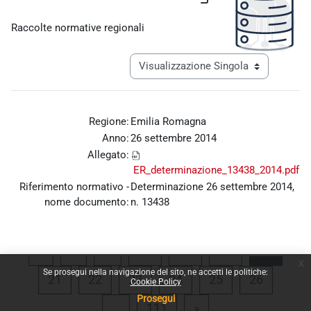
Aggregazione dei criteri
Raccolte normative regionali
Navigazione terziaria modalità visualiz
Regione:
Emilia Romagna
Anno:
26 settembre 2014
Allegato:
ER_determinazione_13438_2014.pdf
Riferimento normativo -
Determinazione 26 settembre 2014,
nome documento:
n. 13438
Pagina precedente
Pagina 1
Pagina 17
Pagina 18
Pagina 19
Pagina
«
1
…
17
18
19
20
x
Se prosegui nella navigazione del sito, ne accetti le politiche:
Pagina 21
Pagina 22
Pagina 23
Pagina 24
Pagina 25
Pagina 
21
22
23
24
25
26
Cookie Policy
Prosegui
Pagina 111
Pagina successiva
…
111
»