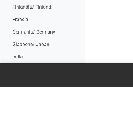
Finlandia/ Finland
Francia
Germania/ Germany
Giappone/ Japan
India
Irlanda/Ireland
Italia
Norvegia/ Norway
Nuova Zelanda/ New Zealand
Olanda/ Netherlands
Polonia