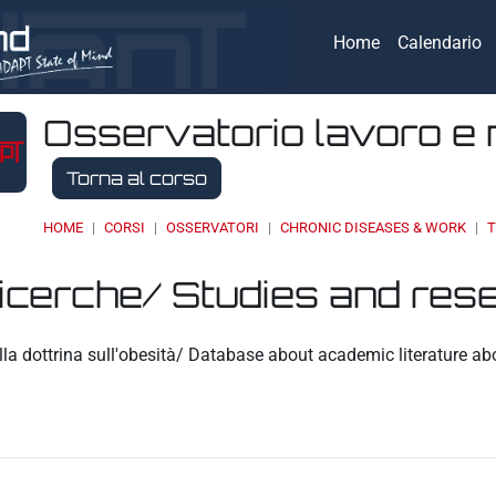
Home
Calendario
Osservatorio lavoro e 
Torna al corso
HOME
CORSI
OSSERVATORI
CHRONIC DISEASES & WORK
T
ricerche/ Studies and res
eri
la dottrina sull'obesità/ Database about academic literature ab