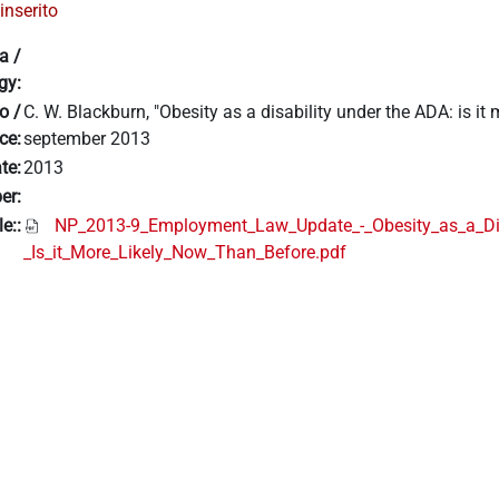
inserito
a /
gy:
o /
C. W. Blackburn, "Obesity as a disability under the ADA: is 
ce:
september 2013
te:
2013
er:
le::
NP_2013-9_Employment_Law_Update_-_Obesity_as_a_Dis
_Is_it_More_Likely_Now_Than_Before.pdf