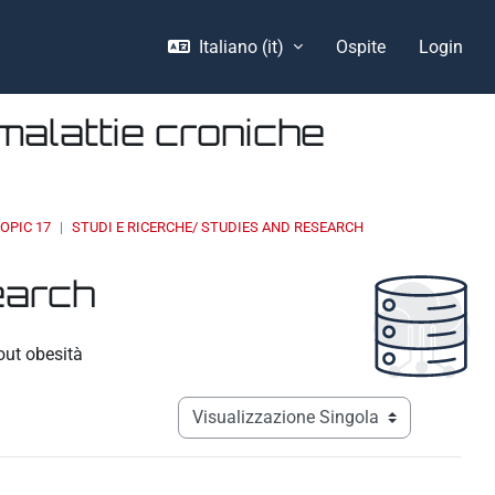
Italiano ‎(it)‎
Ospite
Login
malattie croniche
OPIC 17
STUDI E RICERCHE/ STUDIES AND RESEARCH
earch
out obesità
Navigazione terziaria modalità visualizz