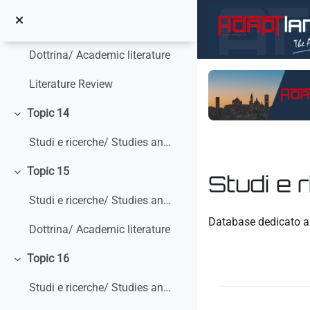
Minimizza
Vai al contenuto principale
Studi e ricerche/ Studies and research
Dottrina/ Academic literature
Literature Review
Topic 14
Minimizza
Studi e ricerche/ Studies and research
Topic 15
Studi e 
Minimizza
Studi e ricerche/ Studies and research
Aggregazione dei crit
Database dedicato al
Dottrina/ Academic literature
Topic 16
Minimizza
Studi e ricerche/ Studies and research