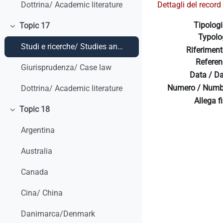
Dettagli del record 
Dottrina/ Academic literature
Tipologi
Topic 17
Minimizza
Typolo
Studi e ricerche/ Studies and research
Riferiment
Referen
Giurisprudenza/ Case law
Data / Da
Numero / Numb
Dottrina/ Academic literature
Allega fi
Topic 18
Minimizza
Argentina
Australia
Canada
Cina/ China
Danimarca/Denmark