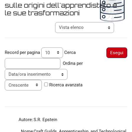
sulle origini dell'apprendistato e
le sue trasformazioni
Aggregazione dei criteri
Navigazione terziaria modalità visualiz
Record per pagina
Cerca
Ordina per
Ordine
Ricerca avanzata
Autore:
S.R. Epstein
Nome
Craft Guilds, Apprenticeship, and Technological