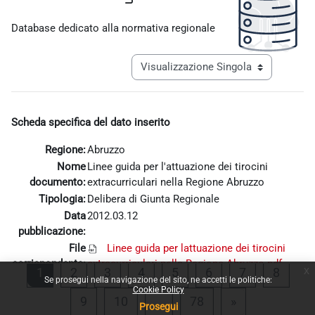
Aggregazione dei criteri
Database dedicato alla normativa regionale
Navigazione terziaria modalità visualiz
Scheda specifica del dato inserito
Regione:
Abruzzo
Nome
Linee guida per l'attuazione dei tirocini
documento:
extracurriculari nella Regione Abruzzo
Tipologia:
Delibera di Giunta Regionale
Data
2012.03.12
pubblicazione:
File
Linee guida per lattuazione dei tirocini
corrispondente:
extracurriculari nella Regione Abruzzo.pdf
x
Pagina 1
Pagina 2
Pagina 3
Pagina 4
Pagina 5
Pagina 6
Pagina 7
Pagin
1
2
3
4
5
6
7
8
Se prosegui nella navigazione del sito, ne accetti le politiche:
Cookie Policy
Pagina 9
Pagina 10
Pagina 78
Pagina succes
9
10
…
78
»
Prosegui