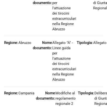
documento:
per
di Giunt
l'attuazione
Regiona
dei tirocini
extracurriculari
nella Regione
Abruzzo
Regione:
Abruzzo
Nome
Allegato "A" -
Tipologia:
Allegato
documento:
Linee guida
per
l'attuazione
dei tirocini
extracurriculari
nella Regione
Abruzzo
Regione:
Campania
Nome
Modifiche al
Tipologia:
Deliber
documento:
regolamento
di Giunt
regionale 2
Regiona