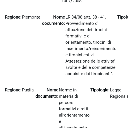
1007/2008
Regione:
Piemonte
Nome
LR 34/08 artt. 38 - 41.
Tipol
documento:
Provvedimento di
attuazione dei tirocini
formativi e di
orientamento, tirocini di
inserimento/reinserimento
e tirocini estivi.
Attestazione delle attivita'
svolte e delle competenze
acquisite dai tirocinanti".
Regione:
Puglia
Nome
Norme in
Tipologia:
Legge
documento:
materia di
Regional
percorsi
formativi diretti
all’orientamento
e
all’inserimento