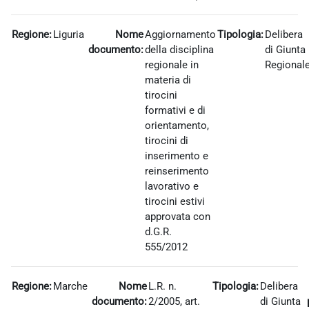
Regione:
Liguria
Nome
Aggiornamento
Tipologia:
Delibera
documento:
della disciplina
di Giunta
regionale in
Regional
materia di
tirocini
formativi e di
orientamento,
tirocini di
inserimento e
reinserimento
lavorativo e
tirocini estivi
approvata con
d.G.R.
555/2012
Regione:
Marche
Nome
L.R. n.
Tipologia:
Delibera
documento:
2/2005, art.
di Giunta