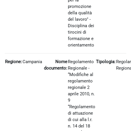
per la
promozione
della qualità
del lavoro" -
Disciplina dei
tirocini di
formazione e
orientamento
Regione:
Campania
Nome
Regolamento
Tipologia:
Regola
documento:
Regionale -
Region
“Modifiche al
regolamento
regionale 2
aprile 2010, n.
9
“Regolamento
di attuazione
di cui alla l.r.
n. 14 del 18