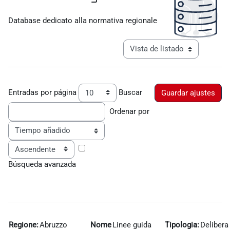
Requisitos de finalización
Database dedicato alla normativa regionale
Ver modo de navegación tercia
Entradas por página
Buscar
Ordenar por
Ordenar
Búsqueda avanzada
Regione:
Abruzzo
Nome
Linee guida
Tipologia:
Delibera