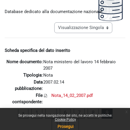
Aggregazione dei criteri
Database dedicato alla documentazione nazionale.
Navigazione terziaria modalità visualiz
Scheda specifica del dato inserito
Nome documento:
Nota ministero del lavoro 14 febbraio
2007
Tipologia:
Nota
Data
2007.02.14
pubblicazione:
File
Nota_14_02_2007.pdf
corrispondente:
x
Pagina precedente
Pagina 1
Pagina 6
Pagina 7
Pagina 8
Pagina 9
«
1
…
6
7
8
9
Se prosegui nella navigazione del sito, ne accetti le politiche:
Cookie Policy
Pagina 10
Pagina successiva
10
»
Prosegui