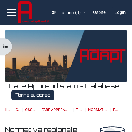
Vai al contenuto principale
Ospite
Login
Italiano ‎(it)‎
Pannello laterale
Apri indice del corso
Fare Apprendistato - Database
Torna al corso
HOME
CORSI
OSSERVATORI
FARE APPRENDISTATO - DATABASE
TIROCINI
NORMATIVA REGIONALE
ELENCO
Normativa regionale