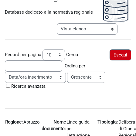
Aggregazione dei criteri
Database dedicato alla normativa regionale
Navigazione terziaria modalità visualiz
Record per pagina
Cerca
Ordina per
Ordine
Ricerca avanzata
Regione:
Abruzzo
Nome
Linee guida
Tipologia:
Delibera
documento:
per
di Giunt
l'attuazione
Regiona