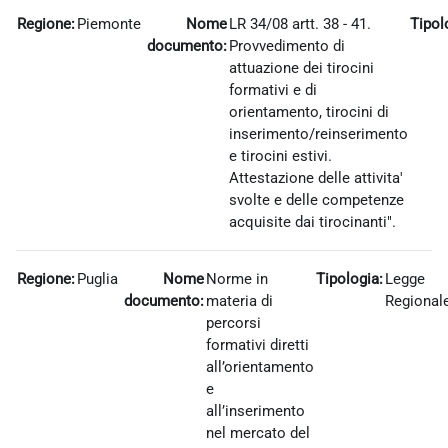
Regione:
Piemonte
Nome
LR 34/08 artt. 38 - 41.
Tipol
documento:
Provvedimento di
attuazione dei tirocini
formativi e di
orientamento, tirocini di
inserimento/reinserimento
e tirocini estivi.
Attestazione delle attivita'
svolte e delle competenze
acquisite dai tirocinanti".
Regione:
Puglia
Nome
Norme in
Tipologia:
Legge
documento:
materia di
Regional
percorsi
formativi diretti
all’orientamento
e
all’inserimento
nel mercato del