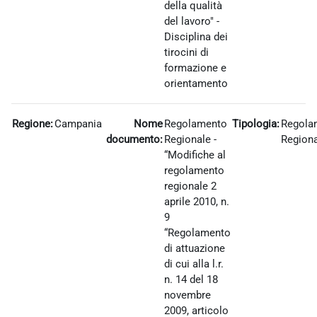
della qualità
del lavoro" -
Disciplina dei
tirocini di
formazione e
orientamento
Regione:
Campania
Nome
Regolamento
Tipologia:
Regola
documento:
Regionale -
Region
“Modifiche al
regolamento
regionale 2
aprile 2010, n.
9
“Regolamento
di attuazione
di cui alla l.r.
n. 14 del 18
novembre
2009, articolo