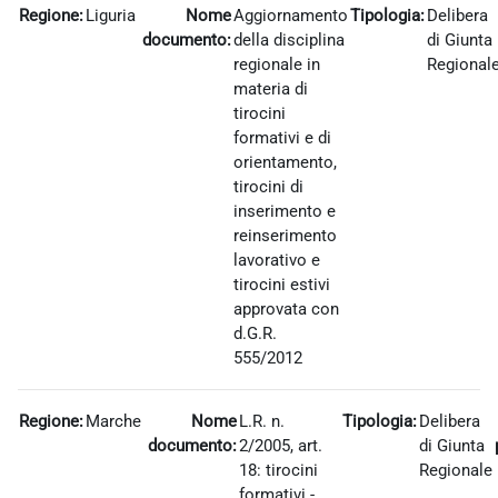
Regione:
Liguria
Nome
Aggiornamento
Tipologia:
Delibera
documento:
della disciplina
di Giunta
regionale in
Regional
materia di
tirocini
formativi e di
orientamento,
tirocini di
inserimento e
reinserimento
lavorativo e
tirocini estivi
approvata con
d.G.R.
555/2012
Regione:
Marche
Nome
L.R. n.
Tipologia:
Delibera
documento:
2/2005, art.
di Giunta
18: tirocini
Regionale
formativi -