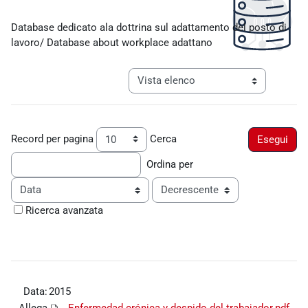
Aggregazione dei criteri
Database dedicato ala dottrina sul adattamento del posto di
lavoro/ Database about workplace adattano
Navigazione terziaria modalità visualiz
Record per pagina
Cerca
Ordina per
Ordine
Ricerca avanzata
Data:
2015
Allega
Enfermedad crónica y despido del trabajador.pdf