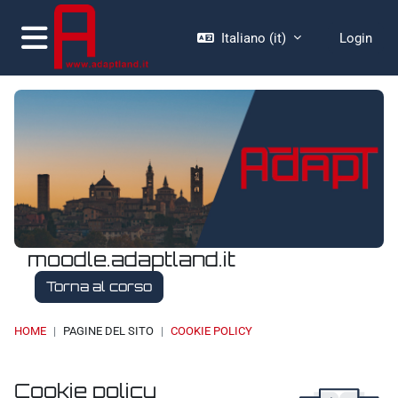
Vai al contenuto principale
Italiano ‎(it)‎
Login
Pannello laterale
moodle.adaptland.it
Torna al corso
HOME
PAGINE DEL SITO
COOKIE POLICY
Cookie policy