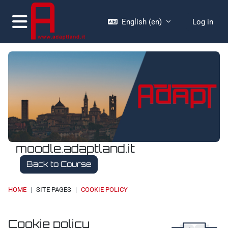
Skip to main content
English ‎(en)‎
Log in
Side panel
moodle.adaptland.it
Back to Course
HOME
SITE PAGES
COOKIE POLICY
Cookie policy