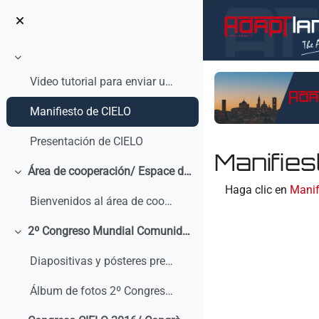
Salta al contenido principal
Colapsar
Video tutorial para enviar un mensaje en el foro C...
Manifiesto de CIELO
Presentación de CIELO
Manifies
Área de cooperación/ Espace de coopération
Colapsar
Requisitos de finaliz
Haga clic en
Manif
Bienvenidos al área de cooperación de CIELO. Pue...
2º Congreso Mundial Comunidad CIELO Laboral
Colapsar
Diapositivas y pósteres presentados en el 2º Congreso Mundial Comunidad CIELO Laboral
Álbum de fotos 2º Congreso Mundial Comunidad CIELO Laboral