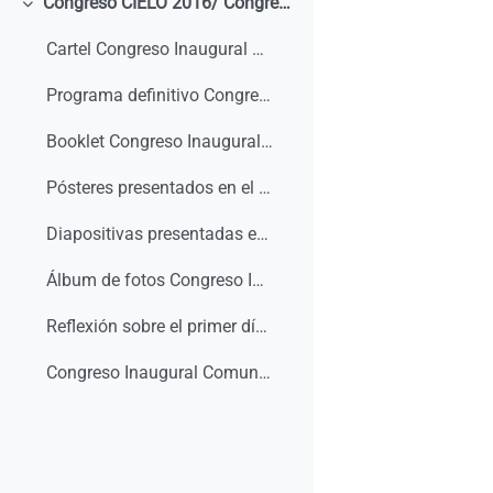
Congreso CIELO 2016/ Congrès CIELO
Colapsar
Cartel Congreso Inaugural Comunidad CIELO 2016
Programa definitivo Congreso Inaugural Comunidad CIELO
Booklet Congreso Inaugural Comunidad CIELO
Pósteres presentados en el Congreso Inaugural de la Comunidad CIELO
Diapositivas presentadas en el Congreso Inaugural de la Comunidad CIELO
Álbum de fotos Congreso Inaugural Comunidad CIELO
Reflexión sobre el primer día en la RTP1 - Congreso Inaugural Cielo Laboral
Congreso Inaugural Comunidad CIELO 2016- RTP3