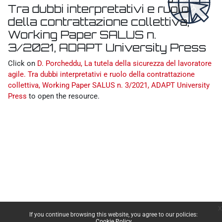
Tra dubbi interpretativi e ruolo
della contrattazione collettiva,
Working Paper SALUS n.
3/2021, ADAPT University Press
Completion requirements
Click on
D. Porcheddu, La tutela della sicurezza del lavoratore
agile. Tra dubbi interpretativi e ruolo della contrattazione
collettiva, Working Paper SALUS n. 3/2021, ADAPT University
Press
to open the resource.
x
If you continue browsing this website, you agree to our policies:
Cookie Policy