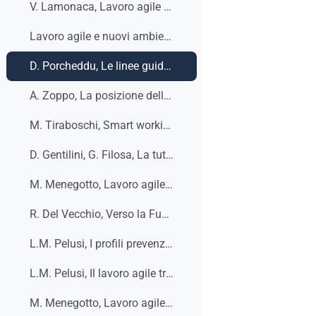
V. Lamonaca, Lavoro agile e amministrazione penitenziaria tra emergenza pandemica ed emergenza carceraria, WP ADAPT, n. 7/2021
Lavoro agile e nuovi ambienti di lavoro: una guida operativa per imprese e rappresentanti dei lavoratori, ADAPT, UNIMORE, 2021
D. Porcheddu, Le linee guida per il lavoro agile nella Pubblica Amministrazione, bollettino ADAPT 21 dicembre 2020, n. 47
A. Zoppo, La posizione delle parti sociali e della rappresentanza di fronte allo snaturamento del lavoro agile, bollettino ADAPT 5 ottobre 2020, n. 36
M. Tiraboschi, Smart working: la prospettiva giuslavoristica non basta, Bollettino ADAPT 21 settembre 2020, n. 34
D. Gentilini, G. Filosa, La tutela della salute e sicurezza sul lavoro nello smart working, inquadramento giuridico e sfide formative, WP Adapt University Press, 2020, n. 20
M. Menegotto, Lavoro agile e contrattazione aziendale. Un’analisi qualitativa per progettare la ripartenza, WP ADAPT n. 17/2020
R. Del Vecchio, Verso la Funzione Pubblica immateriale. Il lavoro agile nell’amministrazione pubblica: dall’emergenza all’organizzazione del futuro, WP ADAPT n. 7/2020
L.M. Pelusi, I profili prevenzionistici e assicurativi del lavoro agile emergenti dalla circolare INAIL n. 48/2017, bollettino ADAPT, 18 dicembre 2017
L.M. Pelusi, Il lavoro agile tra l’esaustività dell’informativa di salute e sicurezza e l’applicabilità del D.lgs. n. 81/2008, in WP CSDLE – Collective Volumes – 6/2017
M. Menegotto, Lavoro agile e comunicazioni obbligatorie, Bollettino ADAPT, 27 novembre 2017