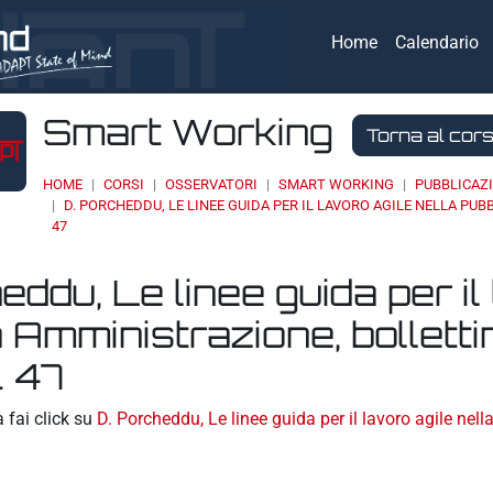
Home
Calendario
Smart Working
Torna al cor
HOME
CORSI
OSSERVATORI
SMART WORKING
PUBBLICAZ
D. PORCHEDDU, LE LINEE GUIDA PER IL LAVORO AGILE NELLA PU
47
eddu, Le linee guida per il
 Amministrazione, bollet
. 47
eri
a fai click su
D. Porcheddu, Le linee guida per il lavoro agile n