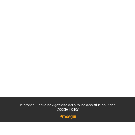
Se prosegui nella navigazione del sito, ne accetti le politiche:
Cookie Policy
Prosegui