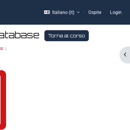
Italiano ‎(it)‎
Ospite
Login
Database
Torna al corso
SE
Apr