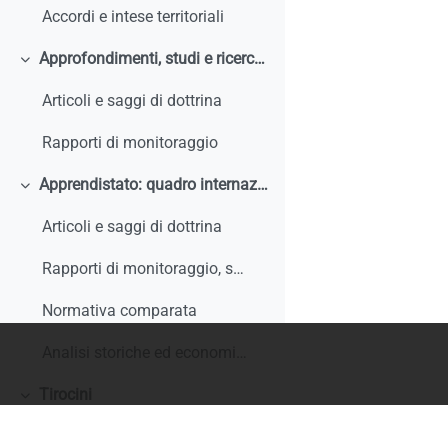
Accordi e intese territoriali
Approfondimenti, studi e ricerche
Minimizza
Articoli e saggi di dottrina
Rapporti di monitoraggio
Apprendistato: quadro internazionale e comparato
Minimizza
Articoli e saggi di dottrina
Rapporti di monitoraggio, studi, ricerche, report internazionali
Normativa comparata
Analisi storiche ed economiche sulle origini dell'apprendistato e le sue trasformazioni
Tirocini
Minimizza
Documentazione comunitaria