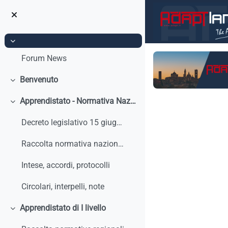
Vai al contenuto principale
Minimizza
Forum News
Benvenuto
Minimizza
Apprendistato - Normativa Nazionale
Minimizza
Schema 
Decreto legislativo 15 giugno 2015, n. 81 - Discip...
Raccolta normativa nazionale
Intese, accordi, protocolli
Circolari, interpelli, note
Apprendistato di I livello
Minimizza