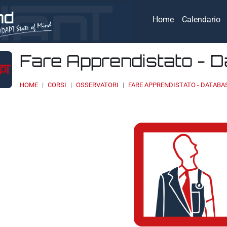
Home
Calendario
Fare Apprendistato - 
HOME
CORSI
OSSERVATORI
FARE APPRENDISTATO - DATABA
della sezione