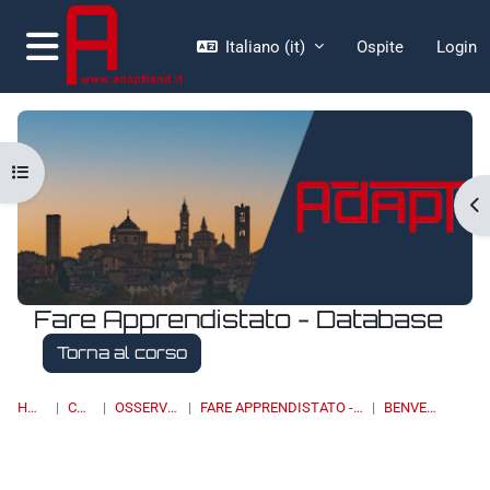
Vai al contenuto principale
Italiano ‎(it)‎
Ospite
Login
Pannello laterale
Apri indice del corso
Ap
Fare Apprendistato - Database
Torna al corso
HOME
CORSI
OSSERVATORI
FARE APPRENDISTATO - DATABASE
BENVENUTO