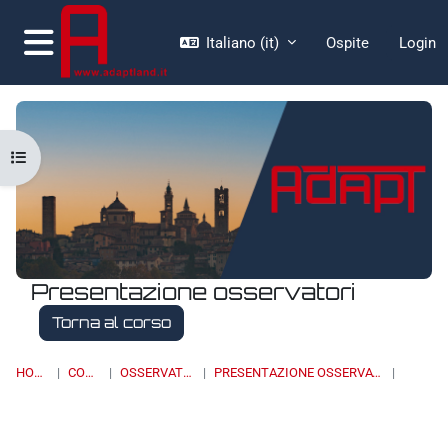
Vai al contenuto principale
Italiano ‎(it)‎
Ospite
Login
Pannello laterale
Apri indice del corso
Presentazione osservatori
Torna al corso
HOME
CORSI
OSSERVATORI
PRESENTAZIONE OSSERVATORI