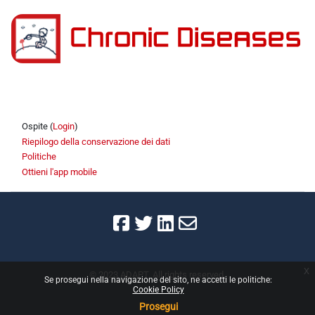
Schema della sezione
Ospite (
Login
)
Riepilogo della conservazione dei dati
Politiche
Ottieni l'app mobile
x
© 2023 ADAPT. All rights reserved.
Se prosegui nella navigazione del sito, ne accetti le politiche:
Cookie Policy
Prosegui