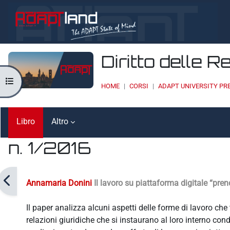
Vai al contenuto principale
Diritto delle R
Apri indice del corso
HOME
CORSI
ADAPT UNIVERSITY PR
Libro
Altro
n. 1/2016
Aggregazione dei criteri
Annamaria Donini
Il lavoro su piattaforma digitale “pre
Il paper analizza alcuni aspetti delle forme di lavoro ch
relazioni giuridiche che si instaurano al loro interno condu