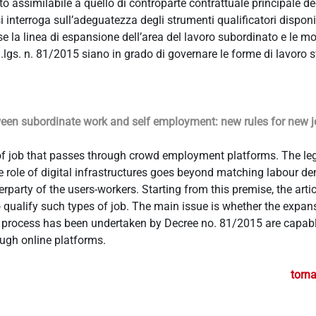
 assimilabile a quello di controparte contrattuale principale deg
si interroga sull’adeguatezza degli strumenti qualificatori disponib
à se la linea di espansione dell’area del lavoro subordinato e le m
lgs. n. 81/2015 siano in grado di governare le forme di lavoro sv
en subordinate work and self employment: new rules for new 
of job that passes through crowd employment platforms. The le
e role of digital infrastructures goes beyond matching labour 
erparty of the users-workers. Starting from this premise, the artic
qualify such types of job. The main issue is whether the expans
s process has been undertaken by Decree no. 81/2015 are capabl
ugh online platforms.
torna