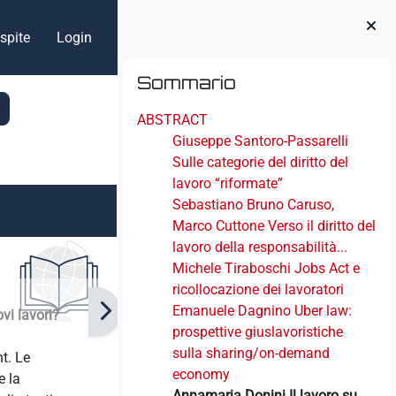
spite
Login
Blocchi
Salta Sommario
Sommario
ABSTRACT
Giuseppe Santoro-Passarelli
Sulle categorie del diritto del
lavoro “riformate”
Sebastiano Bruno Caruso,
Marco Cuttone Verso il diritto del
lavoro della responsabilità...
Michele Tiraboschi Jobs Act e
ricollocazione dei lavoratori
Emanuele Dagnino Uber law:
vi lavori?
prospettive giuslavoristiche
sulla sharing/on-demand
t. Le
economy
e la
Annamaria Donini Il lavoro su