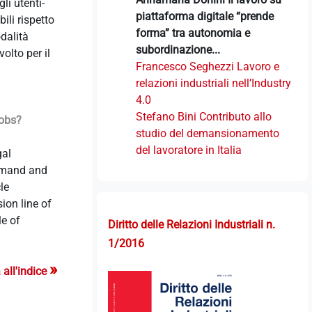
li utenti-
piattaforma digitale “prende
ili rispetto
forma” tra autonomia e
odalità
subordinazione...
olto per il
Francesco Seghezzi Lavoro e
relazioni industriali nell’Industry
4.0
Stefano Bini Contributo allo
jobs?
studio del demansionamento
del lavoratore in Italia
gal
demand and
le
ion line of
e of
Diritto delle Relazioni Industriali n.
1/2016
»
 all'indice