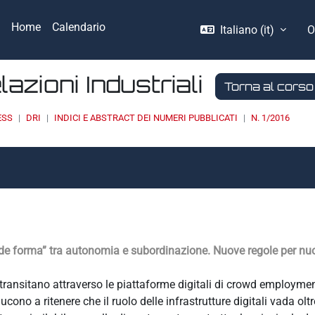
Home
Calendario
Italiano ‎(it)‎
O
elazioni Industriali
Torna al corso
ESS
DRI
INDICI E ABSTRACT DEI NUMERI PUBBLICATI
N. 1/2016
nde forma” tra autonomia e subordinazione. Nuove regole per nuo
e transitano attraverso le piattaforme digitali di crowd employmen
cono a ritenere che il ruolo delle infrastrutture digitali vada oltr