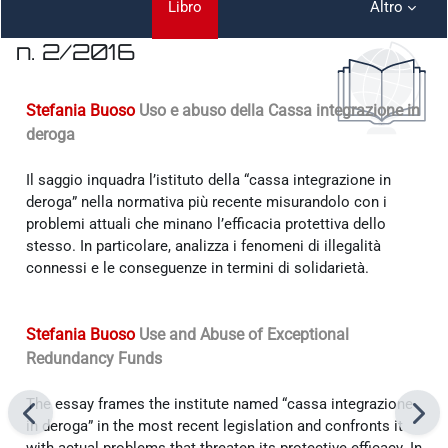
Libro
Altro
n. 2/2016
Aggregazione dei criteri
Stefania Buoso
Uso e abuso della Cassa integrazione in
deroga
Il saggio inquadra l’istituto della “cassa integrazione in
deroga” nella normativa più recente misurandolo con i
problemi attuali che minano l’efficacia protettiva dello
stesso. In particolare, analizza i fenomeni di illegalità
connessi e le conseguenze in termini di solidarietà.
Stefania Buoso
Use and Abuse of Exceptional
Redundancy Funds
The essay frames the institute named “cassa integrazione
in deroga” in the most recent legislation and confronts it
with actual problems that threaten its protective efficacy. In