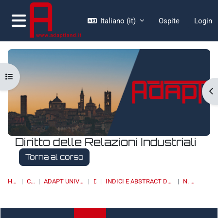
Vai al contenuto principale
Italiano ‎(it)‎
Ospite
Login
Pannello laterale
Apri indice del corso
Ap
Diritto delle Relazioni Industriali
Torna al corso
HOME
CORSI
ADAPT UNIVERSITY PRESS
DRI
INDICI E ABSTRACT DEI NUMERI PUBBLICATI
N. 2/2016