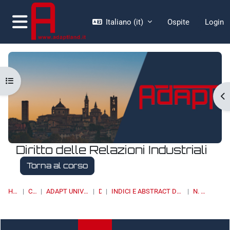
Vai al contenuto principale
Italiano ‎(it)‎
Ospite
Login
Pannello laterale
Apri indice del corso
Ap
Diritto delle Relazioni Industriali
Torna al corso
HOME
CORSI
ADAPT UNIVERSITY PRESS
DRI
INDICI E ABSTRACT DEI NUMERI PUBBLICATI
N. 3/2016