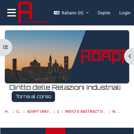
Vai al contenuto principale
Italiano ‎(it)‎
Ospite
Login
Pannello laterale
Apri indice del corso
Ap
Diritto delle Relazioni Industriali
Torna al corso
HOME
CORSI
ADAPT UNIVERSITY PRESS
DRI
INDICI E ABSTRACT DEI NUMERI PUBBLICATI
N. 3/2016