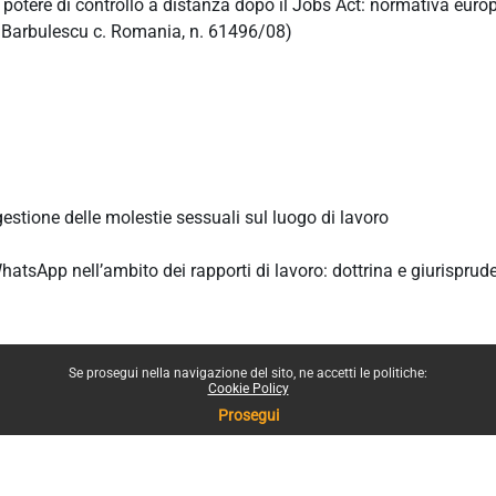
 potere di controllo a distanza dopo il Jobs Act: normativa euro
, Barbulescu c. Romania, n. 61496/08)
estione delle molestie sessuali sul luogo di lavoro
WhatsApp nell’ambito dei rapporti di lavoro: dottrina e giurisprud
Se prosegui nella navigazione del sito, ne accetti le politiche:
Cookie Policy
Prosegui