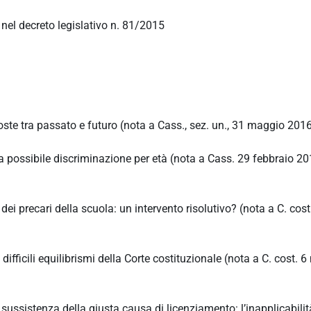
a nel decreto legislativo n. 81/2015
 poste tra passato e futuro (nota a Cass., sez. un., 31 maggio 201
 la possibile discriminazione per età (nota a Cass. 29 febbraio 20
ei precari della scuola: un intervento risolutivo? (nota a C. cost
 i difficili equilibrismi della Corte costituzionale (nota a C. cost.
 sussistenza della giusta causa di licenziamento: l’inapplicabilit