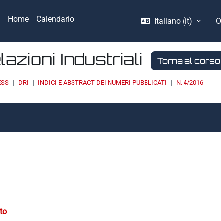
Home
Calendario
Italiano ‎(it)‎
O
elazioni Industriali
Torna al corso
ESS
DRI
INDICI E ABSTRACT DEI NUMERI PUBBLICATI
N. 4/2016
ato