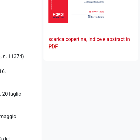
scarica copertina, indice e abstract in
PDF
6, n. 11374)
16,
. 20 luglio
 6 maggio
à del