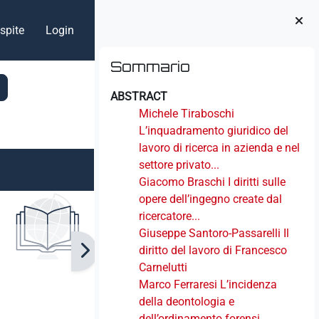
spite
Login
Blocchi
Salta Sommario
Sommario
ABSTRACT
Michele Tiraboschi
L’inquadramento giuridico del
lavoro di ricerca in azienda e nel
settore privato...
Giacomo Braschi I diritti sulle
opere dell’ingegno create dal
ricercatore...
Giuseppe Santoro-Passarelli Il
diritto del lavoro di Francesco
Carnelutti
Marco Ferraresi L’incidenza
della deontologia e
dell’ordinamento forensi...