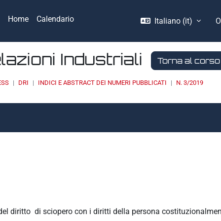
Home
Calendario
Italiano ‎(it)‎
O
elazioni Industriali
Torna al corso
ESS
DRI
INDICI E ABSTRACT DEI NUMERI PUBBLICATI
N. 3/2019
 diritto di sciopero con i diritti della persona costituzionalmen