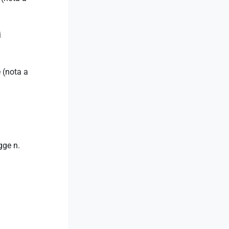
i
 (nota a
gge n.