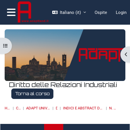
Vai al contenuto principale
Italiano ‎(it)‎
Ospite
Login
Pannello laterale
Apri indice del corso
Ap
Diritto delle Relazioni Industriali
Torna al corso
HOME
CORSI
ADAPT UNIVERSITY PRESS
DRI
INDICI E ABSTRACT DEI NUMERI PUBBLICATI
N. 3/2020