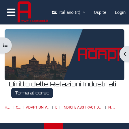
Vai al contenuto principale
Italiano ‎(it)‎
Ospite
Login
Pannello laterale
Apri indice del corso
Ap
Diritto delle Relazioni Industriali
Torna al corso
HOME
CORSI
ADAPT UNIVERSITY PRESS
DRI
INDICI E ABSTRACT DEI NUMERI PUBBLICATI
N. 1/2022