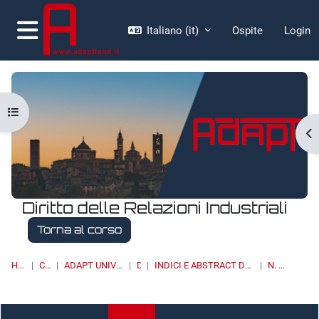
Vai al contenuto principale
Italiano ‎(it)‎
Ospite
Login
Pannello laterale
Apri indice del corso
Ap
Diritto delle Relazioni Industriali
Torna al corso
HOME
CORSI
ADAPT UNIVERSITY PRESS
DRI
INDICI E ABSTRACT DEI NUMERI PUBBLICATI
N. 4/2023