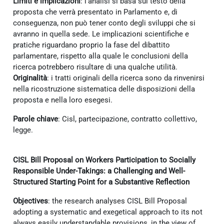
Limiti e implicazioni
: l’analisi si basa sul testo della
proposta che verrà presentato in Parlamento e, di
conseguenza, non può tener conto degli sviluppi che si
avranno in quella sede. Le implicazioni scientifiche e
pratiche riguardano proprio la fase del dibattito
parlamentare, rispetto alla quale le conclusioni della
ricerca potrebbero risultare di una qualche utilità.
Originalità
: i tratti originali della ricerca sono da rinvenirsi
nella ricostruzione sistematica delle disposizioni della
proposta e nella loro esegesi.
Parole chiave
: Cisl, partecipazione, contratto collettivo,
legge.
CISL Bill Proposal on Workers Participation to Socially
Responsible Under-Takings: a Challenging and Well-
Structured Starting Point for a Substantive Reflection
Objectives
: the research analyses CISL Bill Proposal
adopting a systematic and exegetical approach to its not
always easily understandable provisions, in the view of