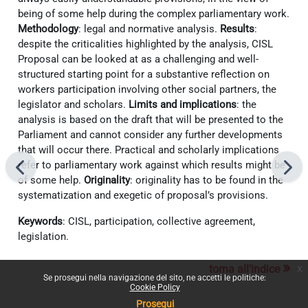
being of some help during the complex parliamentary work.
Methodology
: legal and normative analysis.
Results
:
despite the criticalities highlighted by the analysis, CISL
Proposal can be looked at as a challenging and well-
structured starting point for a substantive reflection on
workers participation involving other social partners, the
legislator and scholars.
Limits and implications
: the
analysis is based on the draft that will be presented to the
Parliament and cannot consider any further developments
that will occur there. Practical and scholarly implications
refer to parliamentary work against which results might be
of some help.
Originality
: originality has to be found in the
systematization and exegetic of proposal’s provisions.
Keywords
: CISL, participation, collective agreement,
legislation.
»
torna all'indice
x
Se prosegui nella navigazione del sito, ne accetti le politiche:
Cookie Policy
Prosegui