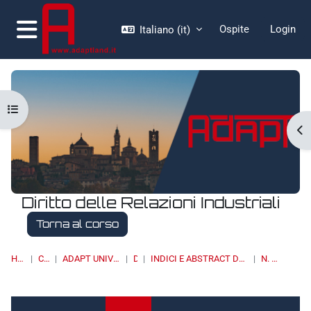
Vai al contenuto principale
Ospite
Login
Italiano ‎(it)‎
Pannello laterale
Apri indice del corso
Apr
Diritto delle Relazioni Industriali
Torna al corso
HOME
CORSI
ADAPT UNIVERSITY PRESS
DRI
INDICI E ABSTRACT DEI NUMERI PUBBLICATI
N. 1/2013