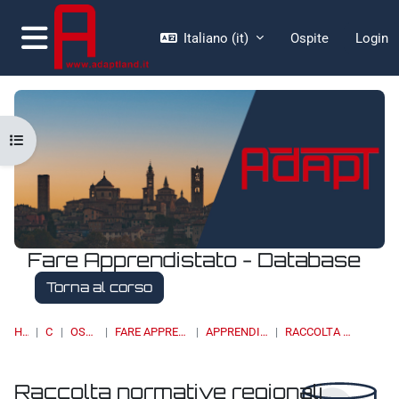
Vai al contenuto principale
Italiano ‎(it)‎
Ospite
Login
Pannello laterale
Apri indice del corso
Fare Apprendistato - Database
Torna al corso
HOME
CORSI
OSSERVATORI
FARE APPRENDISTATO - DATABASE
APPRENDISTATO DI I LIVELLO
RACCOLTA NORMATIVE REGIONALI
Raccolta normative regionali