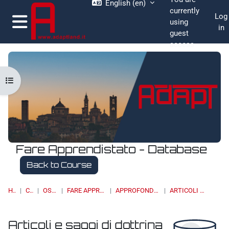
English ‎(en)‎
Skip to main content
currently
Log
using
in
guest
Side panel
access
Open course index
Fare Apprendistato - Database
Back to Course
HOME
COURSES
OSSERVATORI
FARE APPRENDISTATO - DATABASE
APPROFONDIMENTI, STUDI E RICERCHE
ARTICOLI E SAGGI DI DOTTRINA
Articoli e saggi di dottrina