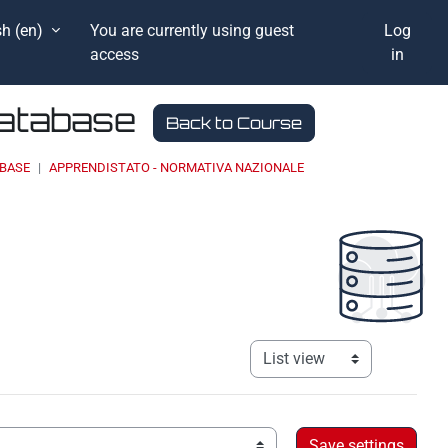
h ‎(en)‎
You are currently using guest
Log
access
in
Database
Back to Course
ABASE
APPRENDISTATO - NORMATIVA NAZIONALE
View mode tertiary navigati
Order