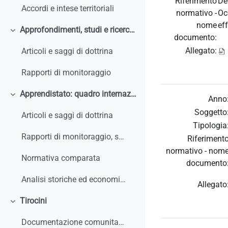
Riferimento
De
Accordi e intese territoriali
normativo -
Oc
nome
ef
Approfondimenti, studi e ricerche
Collapse
documento:
Allegato:
Articoli e saggi di dottrina
Rapporti di monitoraggio
Apprendistato: quadro internazionale e comparato
Anno
Collapse
Soggetto
Articoli e saggi di dottrina
Tipologia
Rapporti di monitoraggio, studi, ricerche, report internazionali
Riferiment
normativo - nom
Normativa comparata
documento
Analisi storiche ed economiche sulle origini dell'apprendistato e le sue trasformazioni
Allegato
Tirocini
Collapse
Documentazione comunitaria