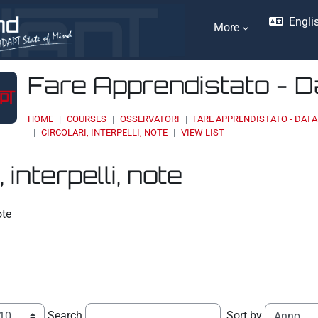
Englis
More
Fare Apprendistato - 
HOME
COURSES
OSSERVATORI
FARE APPRENDISTATO - DAT
CIRCOLARI, INTERPELLI, NOTE
VIEW LIST
, interpelli, note
ents
ote
Search
Sort by