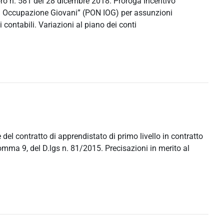
voro n. 581 del 28 dicembre 2018. Proroga Incentivo
 Occupazione Giovani” (PON IOG) per assunzioni
 contabili. Variazioni al piano dei conti
el contratto di apprendistato di primo livello in contratto
comma 9, del D.lgs n. 81/2015. Precisazioni in merito al