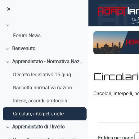
Skip to main content
Collapse
Forum News
Benvenuto
Collapse
Apprendistato - Normativa Nazionale
Collapse
Circolari
Decreto legislativo 15 giugno 2015, n. 81 - Discip...
Raccolta normativa nazionale
Completion requirem
Circolari, interpelli, n
Intese, accordi, protocolli
Circolari, interpelli, note
Apprendistato di I livello
Collapse
Entries per page