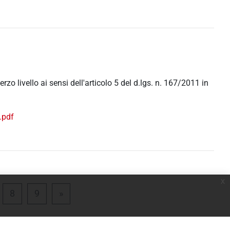
zo livello ai sensi dell'articolo 5 del d.lgs. n. 167/2011 in
.pdf
x
ge 7
Page 8
Page 9
Next page
8
9
»