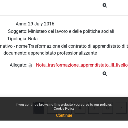
Anno:
29 July 2016
Soggetto:
Ministero del lavoro e delle politiche sociali
Tipologia:
Nota
mativo - nome
Trasformazione del contratto di apprendistato di ter
documento:
apprendistato professionalizzante
Allegato:
Nota_trasformazione_apprendistato_III_livello
If you continue browsing this website, you agree to our policies:
Page 1
Page 2
Page 3
Page 4
Page 5
Page 6
Pa
1
2
3
4
5
6
7
Cookie Policy
Continue