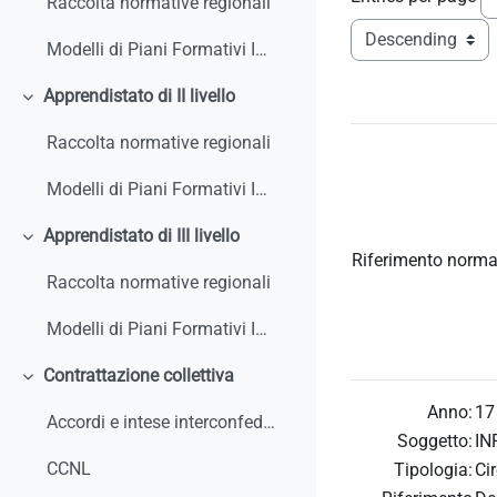
Raccolta normative regionali
Modelli di Piani Formativi Individuali
Apprendistato di II livello
Collapse
Raccolta normative regionali
Modelli di Piani Formativi Individuali
Apprendistato di III livello
Collapse
Riferimento norma
Raccolta normative regionali
Modelli di Piani Formativi Individuali
Contrattazione collettiva
Collapse
Anno:
17
Accordi e intese interconfederali
Soggetto:
IN
CCNL
Tipologia:
Ci