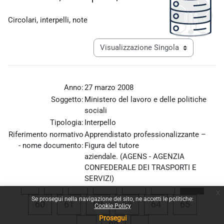
Aggregazione dei criteri
Circolari, interpelli, note
Navigazione terziaria modalità visualiz
Anno:
27 marzo 2008
Soggetto:
Ministero del lavoro e delle politiche
sociali
Tipologia:
Interpello
Riferimento normativo
Apprendistato professionalizzante –
- nome documento:
Figura del tutore
aziendale. (AGENS - AGENZIA
CONFEDERALE DEI TRASPORTI E
SERVIZI)
Pagina precedente
Pagina 1
Pagina 56
Pagina 57
Pagina 58
Pagina
«
1
…
56
57
58
59
x
Allegato:
Interpello_27_marzo_2008.pdf
Se prosegui nella navigazione del sito, ne accetti le politiche:
Pagina 60
Pagina 61
Pagina 62
Pagina 63
Pagina 64
Pagina 
60
61
62
63
64
65
Cookie Policy
Prosegui