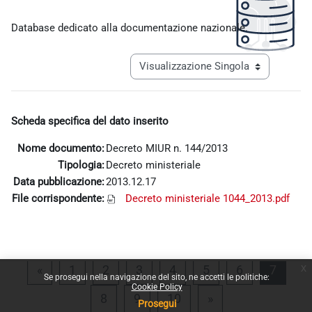
Aggregazione dei criteri
Database dedicato alla documentazione nazionale.
Navigazione terziaria modalità visualiz
Scheda specifica del dato inserito
Nome documento:
Decreto MIUR n. 144/2013
Tipologia:
Decreto ministeriale
Data pubblicazione:
2013.12.17
File corrispondente:
Decreto ministeriale 1044_2013.pdf
x
Pagina precedente
Pagina 1
Pagina 2
Pagina 3
Pagina 4
Pagina 5
Pagina 6
Pagina
«
1
2
3
4
5
6
7
Se prosegui nella navigazione del sito, ne accetti le politiche:
Cookie Policy
Pagina 8
Pagina 9
Pagina 10
Pagina successiv
8
9
10
»
Prosegui