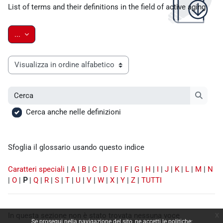
List of terms and their definitions in the field of active aging
Esporta voci
...
Sfoglia il glossario usando questo indice
Cerca
Cerca
Cerca anche nelle definizioni
Sfoglia il glossario usando questo indice
Caratteri speciali
|
A
|
B
|
C
|
D
|
E
|
F
|
G
|
H
|
I
|
J
|
K
|
L
|
M
|
N
|
O
|
P
|
Q
|
R
|
S
|
T
|
U
|
V
|
W
|
X
|
Y
|
Z
|
TUTTI
x
In questa sezione non è stato trovata nessuna voce
Se prosegui nella navigazione del sito, ne accetti le politiche: