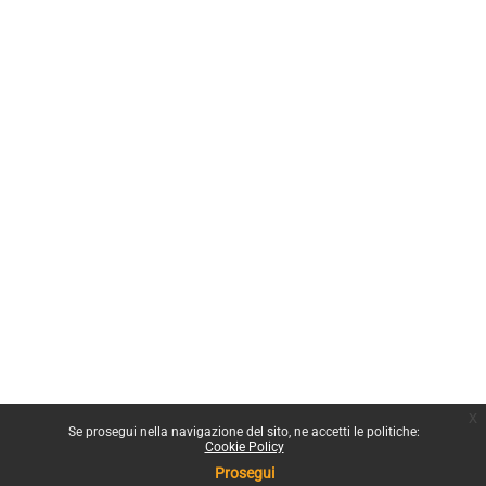
x
Se prosegui nella navigazione del sito, ne accetti le politiche:
Cookie Policy
Prosegui