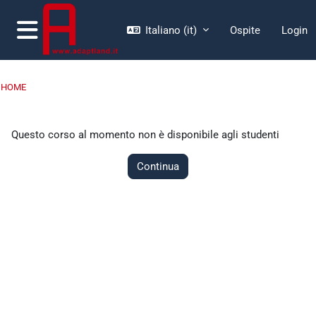
Vai al contenuto principale
Italiano ‎(it)‎
Ospite
Login
Pannello laterale
HOME
Questo corso al momento non è disponibile agli studenti
Continua