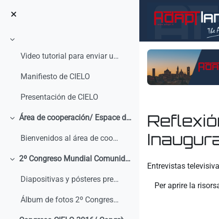
Vai al contenuto principale
Minimizza
Video tutorial para enviar un mensaje en el foro C...
Manifiesto de CIELO
Presentación de CIELO
Reflexió
Área de cooperación/ Espace de coopération
Minimizza
Inaugura
Bienvenidos al área de cooperación de CIELO. Pue...
Aggregazione dei crit
2º Congreso Mundial Comunidad CIELO Laboral
Minimizza
Entrevistas televisi
Diapositivas y pósteres presentados en el 2º Congreso Mundial Comunidad CIELO Laboral
Per aprire la risors
Álbum de fotos 2º Congreso Mundial Comunidad CIELO Laboral