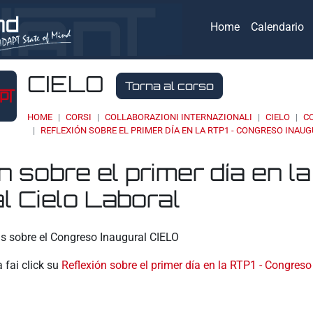
Home
Calendario
CIELO
Torna al corso
HOME
CORSI
COLLABORAZIONI INTERNAZIONALI
CIELO
C
REFLEXIÓN SOBRE EL PRIMER DÍA EN LA RTP1 - CONGRESO INAU
n sobre el primer día en 
l Cielo Laboral
eri
vas sobre el Congreso Inaugural CIELO
a fai click su
Reflexión sobre el primer día en la RTP1 - Congreso