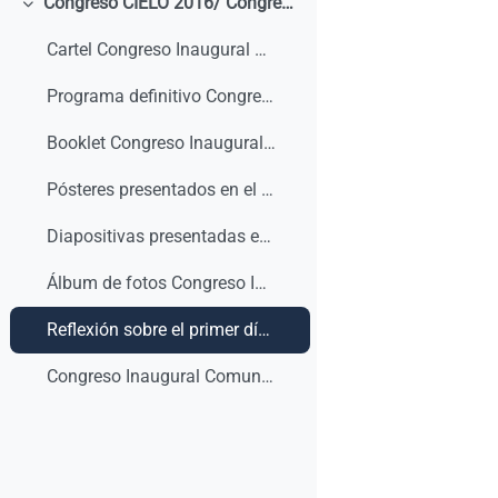
Congreso CIELO 2016/ Congrès CIELO
Minimizza
Cartel Congreso Inaugural Comunidad CIELO 2016
Programa definitivo Congreso Inaugural Comunidad CIELO
Booklet Congreso Inaugural Comunidad CIELO
Pósteres presentados en el Congreso Inaugural de la Comunidad CIELO
Diapositivas presentadas en el Congreso Inaugural de la Comunidad CIELO
Álbum de fotos Congreso Inaugural Comunidad CIELO
Reflexión sobre el primer día en la RTP1 - Congreso Inaugural Cielo Laboral
Congreso Inaugural Comunidad CIELO 2016- RTP3