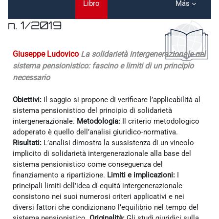
Libro
Más
n. 1/2019
Requisitos de finalización
Giuseppe Ludovico
La solidarietà intergenerazionale nel
sistema pensionistico: fascino e limiti di un principio
necessario
Obiettivi:
Il saggio si propone di verificare l’applicabilità al
sistema pensionistico del principio di solidarietà
intergenerazionale.
Metodologia:
Il criterio metodologico
adoperato è quello dell’analisi giuridico-normativa.
Risultati:
L’analisi dimostra la sussistenza di un vincolo
implicito di solidarietà intergenerazionale alla base del
sistema pensionistico come conseguenza del
finanziamento a ripartizione.
Limiti e implicazioni:
I
principali limiti dell’idea di equità intergenerazionale
consistono nei suoi numerosi criteri applicativi e nei
diversi fattori che condizionano l’equilibrio nel tempo del
sistema pensionistico.
Originalità:
Gli studi giuridici sulla