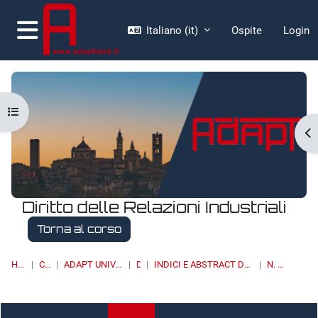
Vai al contenuto principale
Italiano ‎(it)‎
Ospite
Login
Pannello laterale
Apri indice del corso
Ap
Diritto delle Relazioni Industriali
Torna al corso
HOME
CORSI
ADAPT UNIVERSITY PRESS
DRI
INDICI E ABSTRACT DEI NUMERI PUBBLICATI
N. 4/2020