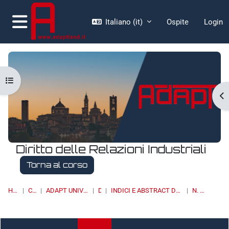
Vai al contenuto principale
Italiano ‎(it)‎
Ospite
Login
Pannello laterale
Apri indice del corso
Ap
Diritto delle Relazioni Industriali
Torna al corso
HOME
CORSI
ADAPT UNIVERSITY PRESS
DRI
INDICI E ABSTRACT DEI NUMERI PUBBLICATI
N. 2/2023